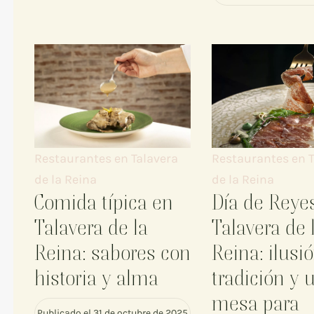
Restaurantes en T
Restaurantes en Talavera
de la Reina
de la Reina
Día de Reye
Comida típica en
Talavera de 
Talavera de la
Reina: ilusió
Reina: sabores con
tradición y 
historia y alma
mesa para
Publicado el 31 de octubre de 2025