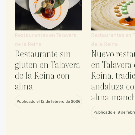
Restaurantes en T
Restaurantes en Talavera
de la Reina
de la Reina
Nuevo resta
Restaurante sin
en Talavera 
gluten en Talavera
Reina: tradi
de la Reina con
andaluza c
alma
alma manc
Publicado el 12 de febrero de 2026
Publicado el 9 de feb