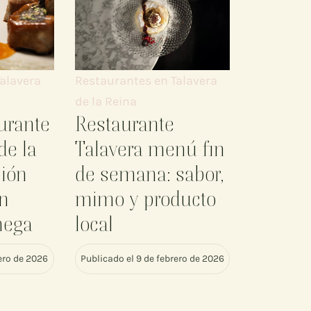
alavera
Restaurantes en Talavera
de la Reina
urante
Restaurante
de la
Talavera menú fin
ción
de semana: sabor,
on
mimo y producto
hega
local
rero de 2026
Publicado el 9 de febrero de 2026