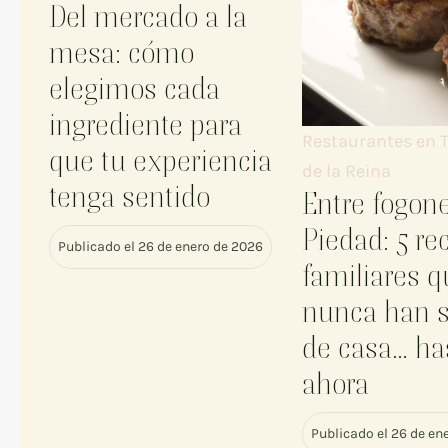
Del mercado a la
mesa: cómo
elegimos cada
ingrediente para
Restaurantes en T
que tu experiencia
de la Reina
tenga sentido
Entre fogon
Piedad: 5 re
Publicado el 26 de enero de 2026
familiares 
nunca han s
de casa… ha
ahora
Publicado el 26 de en