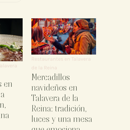
Restaurantes en Talavera
alavera
de la Reina
Mercadillos
s en
navideños en
la
Talavera de la
n,
Reina: tradición,
una
luces y una mesa
que emociona