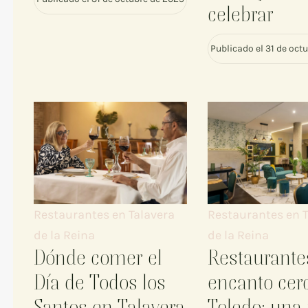
celebrar
Publicado el 31 de oct
Restaurantes en Talavera
Restaurantes en T
de la Reina
de la Reina
Dónde comer el
Restaurante
Día de Todos los
encanto cer
Santos en Talavera
Toledo: una 