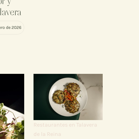
or y
lavera
rero de 2026
Restaurantes en Talavera
de la Reina