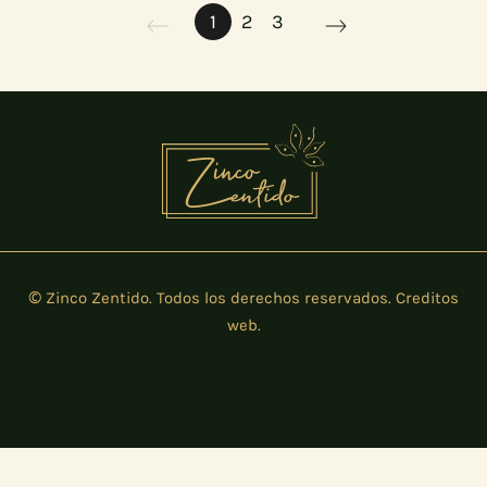
1
2
3
© Zinco Zentido. Todos los derechos reservados.
Creditos
web
.