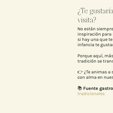
¿Te gustarí
visita?
No están siempre
inspiración para 
si hay una que t
infancia te gustar
Porque aquí, más
tradición se tran
👉 ¿Te animas a 
con alma en nue
📚
Fuente gastr
tradicionales