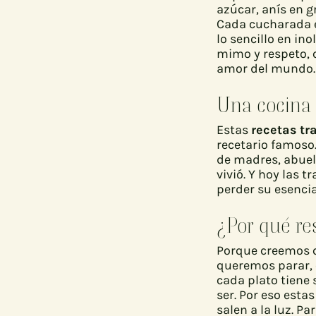
azúcar, anís en g
Cada cucharada er
lo sencillo en in
mimo y respeto, 
amor del mundo.
Una cocina 
Estas
recetas tr
recetario famoso
de madres, abuela
vivió. Y hoy las 
perder su esencia
¿Por qué re
Porque creemos q
queremos parar, 
cada plato tiene 
ser. Por eso est
salen a la luz. P