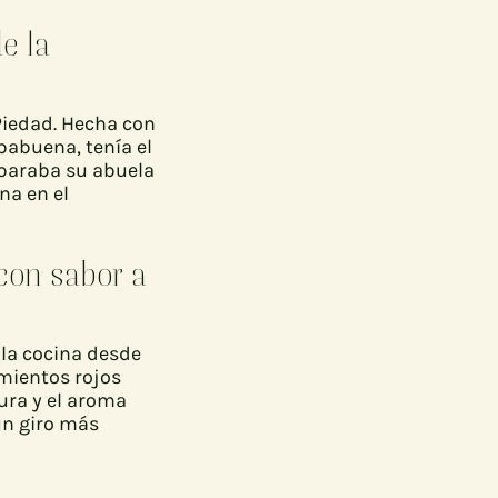
e la
 Piedad. Hecha con
babuena, tenía el
eparaba su abuela
na en el
con sabor a
 la cocina desde
mientos rojos
tura y el aroma
un giro más