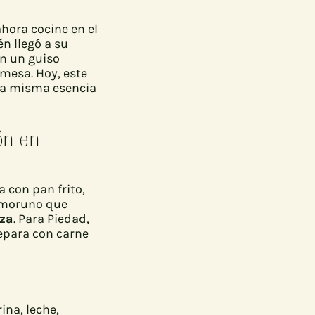
hora cocine en el
én llegó a su
an un guiso
 mesa. Hoy, este
 la misma esencia
ón en
 con pan frito,
r moruno que
uza
. Para Piedad,
repara con carne
ina, leche,