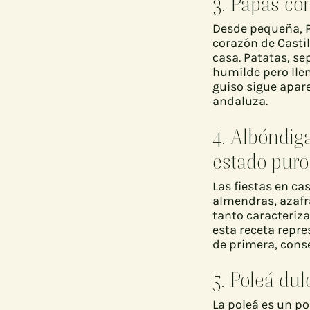
3. Papas co
Desde pequeña, P
corazón de Castil
casa. Patatas, se
humilde pero llen
guiso sigue apar
andaluza.
4. Albóndig
estado puro
Las fiestas en ca
almendras, azafrá
tanto caracteri
esta receta repre
de primera, conse
5. Poleá dul
La poleá es un po