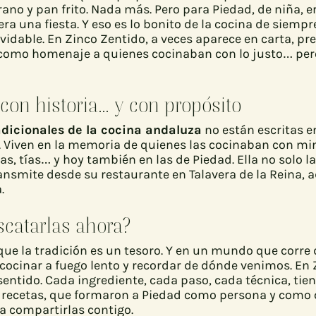
rano y pan frito. Nada más. Pero para Piedad, de niña, 
a una fiesta. Y eso es lo bonito de la cocina de siempr
olvidable. En Zinco Zentido, a veces aparece en carta, p
como homenaje a quienes cocinaban con lo justo… pero
con historia… y con propósito
adicionales de la cocina andaluza
no están escritas 
. Viven en la memoria de quienes las cocinaban con m
s, tías… y hoy también en las de Piedad. Ella no solo la
transmite desde su restaurante en Talavera de la Reina,
.
scatarlas ahora?
ue la tradición es un tesoro. Y en un mundo que corre
cocinar a fuego lento y recordar de dónde venimos. En 
sentido. Cada ingrediente, cada paso, cada técnica, tie
as recetas, que formaron a Piedad como persona y como 
ara compartirlas contigo.