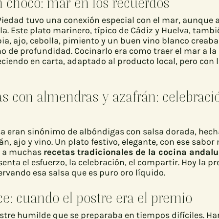
n choco: mar en los recuerdos
iedad tuvo una conexión especial con el mar, aunque a
la. Este plato marinero, típico de Cádiz y Huelva, tambi
pia, ajo, cebolla, pimiento y un buen vino blanco creab
o de profundidad. Cocinarlo era como traer el mar a la
eciendo en carta, adaptado al producto local, pero con
as con almendras y azafrán: celebraci
sa eran sinónimo de albóndigas con salsa dorada, hecha
n, ajo y vino. Un plato festivo, elegante, con ese sabo
za a muchas
recetas tradicionales de la cocina andal
senta el esfuerzo, la celebración, el compartir. Hoy la p
rvando esa salsa que es puro oro líquido.
ce: cuando el postre era el premio
stre humilde que se preparaba en tiempos difíciles. Har