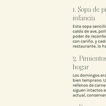
1. Sopa de p
infancia
Esta sopa sencill
caldo de ave, po
poder de reconfor
con cariño, y cad
restaurante, lo h
2. Pimiento
hogar
Los domingos eran
bien temprano. U
rellenos de carne
siguen intactos 
actual, conservan