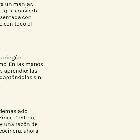
era un manjar.
e: que convierte
resentada con
 con todo el
en ningún
imo. En las manos
s aprendió: las
 adaptándolas sin
 demasiado,
Zinco Zentido,
ne una razón de
cocinera, ahora